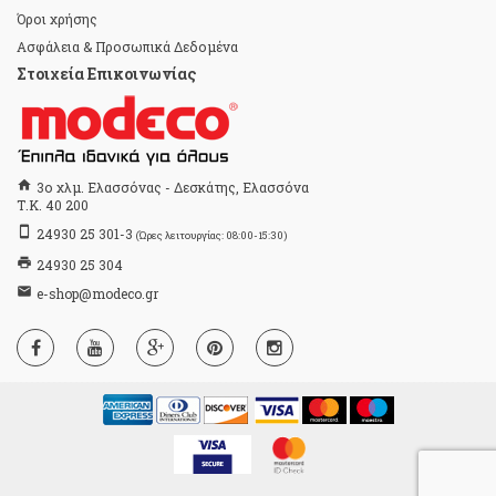
Όροι χρήσης
Ασφάλεια & Προσωπικά Δεδομένα
Στοιχεία Επικοινωνίας
home
3ο χλμ. Ελασσόνας - Δεσκάτης, Ελασσόνα
Τ.Κ. 40 200
stay_primary_portrait
24930 25 301-3
(Ώρες λειτουργίας: 08:00-15:30)
print
24930 25 304
email
e-shop@modeco.gr