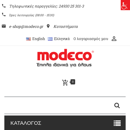
phone
Τηλεφωνικές παραγγελίες: 24930 25 301-3
phone
Ώρες λειτουργίας (08:00 - 15:30)
email
e-shop@modeco.gr
place
Καταστήματα
perm_identity
Ο λογαριασμός μου
English
Ελληνικά
add_shopping_cart
0
ΚΑΤΑΛΟΓΟΣ