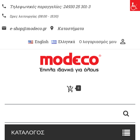
phone
Τηλεφωνικές παραγγελίες: 24930 25 301-3
phone
Ώρες λειτουργίας (08:00 - 15:30)
email
e-shop@modeco.gr
place
Καταστήματα
perm_identity
Ο λογαριασμός μου
English
Ελληνικά
add_shopping_cart
0
ΚΑΤΑΛΟΓΟΣ