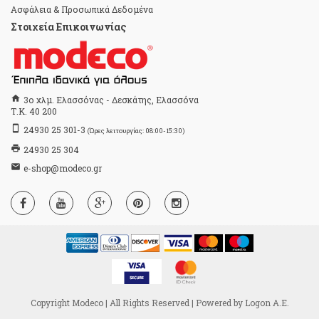
Ασφάλεια & Προσωπικά Δεδομένα
Στοιχεία Επικοινωνίας
home
3ο χλμ. Ελασσόνας - Δεσκάτης, Ελασσόνα
Τ.Κ. 40 200
stay_primary_portrait
24930 25 301-3
(Ώρες λειτουργίας: 08:00-15:30)
print
24930 25 304
email
e-shop@modeco.gr
Copyright Modeco | All Rights Reserved | Powered by
Logon Α.Ε.