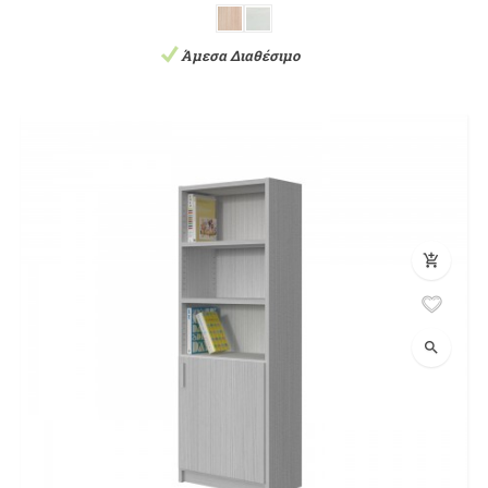
Άμεσα Διαθέσιμο
add_shopping_cart
search