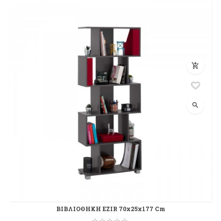
add_shopping_cart
search
ΒΙΒΛΙΟΘΗΚΗ EZIR 70x25x177 Cm