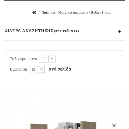
/
Παιδικό - Νεανικό Δωμάτιο
/
Βιβλιοθήκες
ΦΊΛΤΡΑ ΑΝΑΖΉΤΗΣΗΣ
(32 ΠΡΟΪΌΝΤΑ)
Ταξινόμιση ανά
Τιμή: Φθηνότερο πρώτα
ανά σελίδα
Εμφάνιση
12
add_shopping_cart