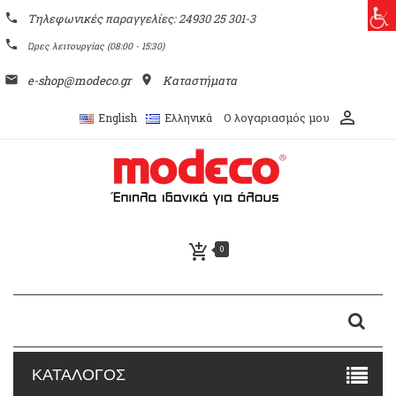
phone
Τηλεφωνικές παραγγελίες: 24930 25 301-3
phone
Ώρες λειτουργίας (08:00 - 15:30)
email
e-shop@modeco.gr
place
Καταστήματα
perm_identity
Ο λογαριασμός μου
English
Ελληνικά
add_shopping_cart
0
ΚΑΤΑΛΟΓΟΣ