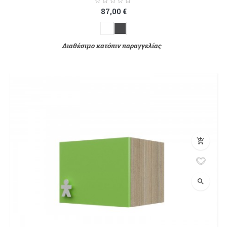
87,00 €
Διαθέσιμο κατόπιν παραγγελίας
add_shopping_cart
search