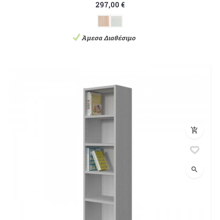
297,00 €
Άμεσα Διαθέσιμο
add_shopping_cart
search