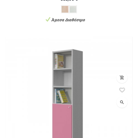
Άμεσα Διαθέσιμο
add_shopping_cart
search