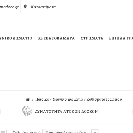
modeco.gr
place
Καταστήματα
ΕΑΝΙΚΌ ΔΩΜΆΤΙΟ
ΚΡΕΒΑΤΟΚΆΜΑΡΑ
ΣΤΡΏΜΑΤΑ
ΈΠΙΠΛΑ ΓΡ
/
Παιδικό - Νεανικό Δωμάτιο
/
Καθίσματα Γραφείου
ΔΥΝΑΤΟΤΗΤΑ ΑΤΟΚΩΝ ΔΟΣΕΩΝ
Ταξινόμιση ανά
Τιμή: Φθηνότερο πρώτα