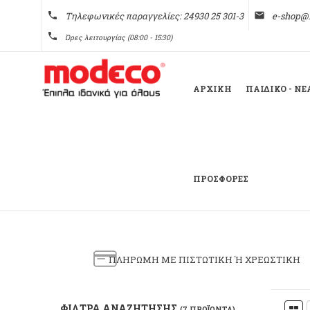
phone
Τηλεφωνικές παραγγελίες: 24930 25 301-3
email
e-shop@
phone
Ώρες λειτουργίας (08:00 - 15:30)
ΑΡΧΙΚΗ
ΠΑΙΔΙΚΌ - Ν
ΠΡΟΣΦΟΡΈΣ
ΠΛΗΡΩΜΗ ΜΕ ΠΙΣΤΩΤΙΚΗ Ή ΧΡΕΩΣΤΙΚΗ
ΦΊΛΤΡΑ ΑΝΑΖΉΤΗΣΗΣ
(7 ΠΡΟΪΌΝΤΑ)