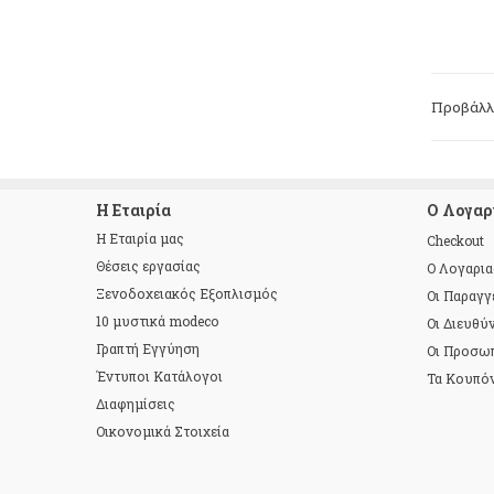
Προβάλλο
Η Εταιρία
Ο Λογαρ
Η Εταιρία μας
Checkout
Θέσεις εργασίας
Ο Λογαρι
Ξενοδοχειακός Εξοπλισμός
Οι Παραγγ
10 μυστικά modeco
Οι Διευθύ
Γραπτή Εγγύηση
Οι Προσω
Έντυποι Κατάλογοι
Τα Κουπό
Διαφημίσεις
Οικονομικά Στοιχεία