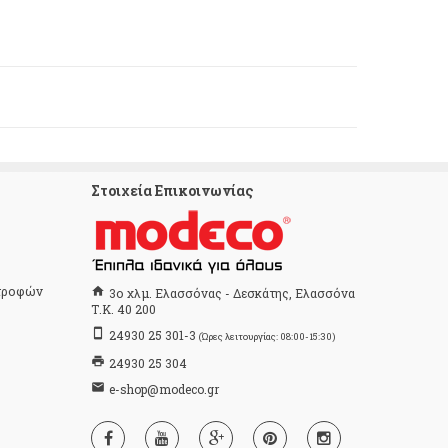
Στοιχεία Επικοινωνίας
στροφών
home
3ο χλμ. Ελασσόνας - Δεσκάτης, Ελασσόνα
Τ.Κ. 40 200
stay_primary_portrait
24930 25 301-3
(Ώρες λειτουργίας: 08:00-15:30)
print
24930 25 304
email
e-shop@modeco.gr