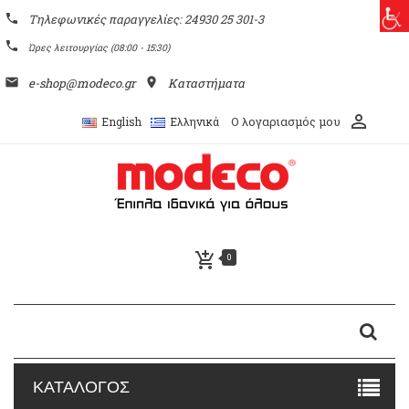
phone
Τηλεφωνικές παραγγελίες: 24930 25 301-3
phone
Ώρες λειτουργίας (08:00 - 15:30)
email
e-shop@modeco.gr
place
Καταστήματα
perm_identity
Ο λογαριασμός μου
English
Ελληνικά
add_shopping_cart
0
ΚΑΤΑΛΟΓΟΣ