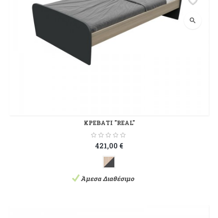
search
ΚΡΕΒΑΤΙ "REAL"
421,00 €
Άμεσα Διαθέσιμο