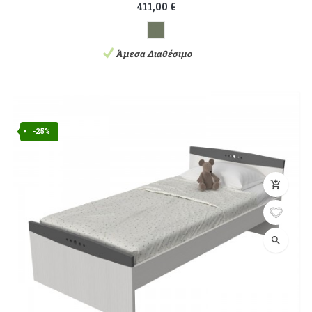
411,00 €
Άμεσα Διαθέσιμο
-25%
add_shopping_cart
search