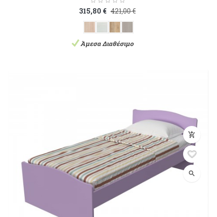
315,80 €
421,00 €
Άμεσα Διαθέσιμο
add_shopping_cart
search