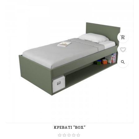
add_shopping_cart
search
ΚΡΕΒΑΤΙ "BOX"