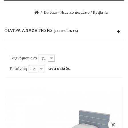
/
Παιδικό - Νεανικό Δωμάτιο
/
Κρεβάτια
ΦΊΛΤΡΑ ΑΝΑΖΉΤΗΣΗΣ
(33 ΠΡΟΪΌΝΤΑ)
Ταξινόμιση ανά
Τιμή: Φθηνότερο πρώτα
ανά σελίδα
Εμφάνιση
12
add_shopping_cart