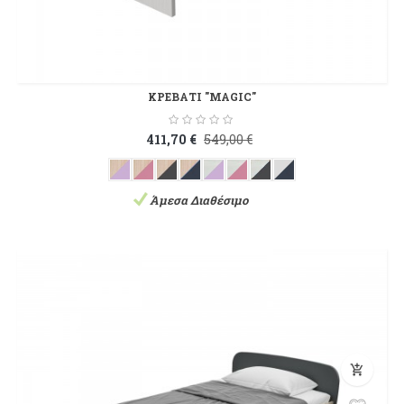
ΚΡΕΒΑΤΙ "MAGIC"
411,70 €
549,00 €
Άμεσα Διαθέσιμο
add_shopping_cart