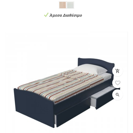
Άμεσα Διαθέσιμο
add_shopping_cart
search