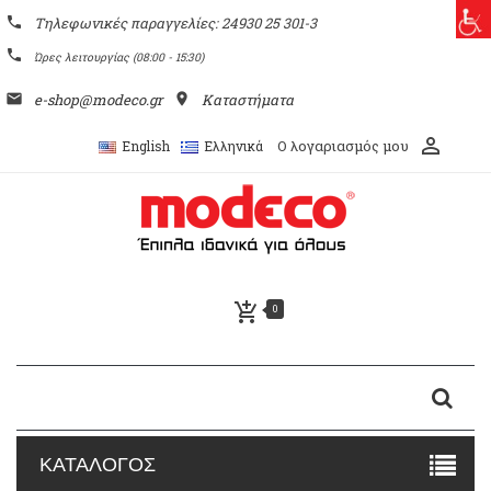
phone
Τηλεφωνικές παραγγελίες: 24930 25 301-3
phone
Ώρες λειτουργίας (08:00 - 15:30)
email
e-shop@modeco.gr
place
Καταστήματα
perm_identity
Ο λογαριασμός μου
English
Ελληνικά
add_shopping_cart
0
ΚΑΤΑΛΟΓΟΣ