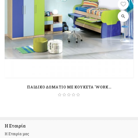
search
ΠΑΙΔΙΚΟ ΔΩΜΑΤΙΟ ΜΕ ΚΟΥΚΕΤΑ 'WORK...
Η Εταιρία
Η Εταιρία μας