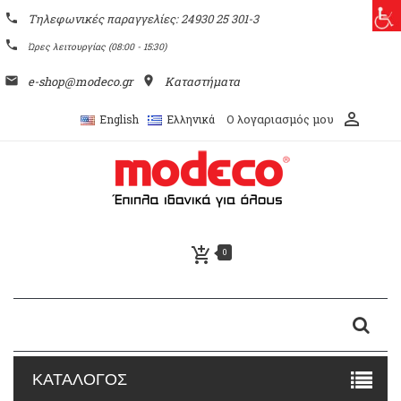
phone
Τηλεφωνικές παραγγελίες: 24930 25 301-3
phone
Ώρες λειτουργίας (08:00 - 15:30)
email
e-shop@modeco.gr
place
Καταστήματα
perm_identity
Ο λογαριασμός μου
English
Ελληνικά
add_shopping_cart
0
ΚΑΤΑΛΟΓΟΣ