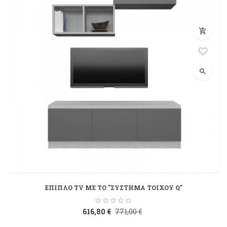
add_shopping_cart
search
ΕΠΙΠΛΟ TV ME ΤΟ "ΣΥΣΤHΜΑ ΤΟΙΧΟΥ Q"
616,80 €
771,00 €