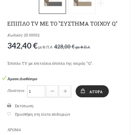
ΕΠΙΠΛΟ TV ME ΤΟ "ΣΥΣΤHΜΑ ΤΟΙΧΟΥ Q"
Κωδικός:
25.00002
342,40 €
428,00 €
με Φ.Π.Α
με Φ.Π.Α
Έπιπλο TV με επιτοίχια έπιπλα της σειράς "Q".
Άμεσα Διαθέσιμο
Ποσότητα
ΑΓΟΡΆ
Εκτύπωση
Προσθήκη στη λίστα επιθυμιών
ΧΡΩΜΑ