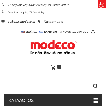
phone
Τηλεφωνικές παραγγελίες: 24930 25 301-3
phone
Ώρες λειτουργίας (08:00 - 15:30)
email
e-shop@modeco.gr
place
Καταστήματα
perm_identity
Ο λογαριασμός μου
English
Ελληνικά
add_shopping_cart
0
ΚΑΤΑΛΟΓΟΣ