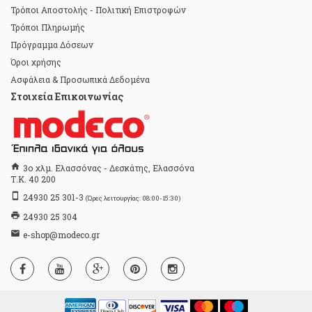
Τρόποι Αποστολής - Πολιτική Επιστροφών
Τρόποι Πληρωμής
Πρόγραμμα Δόσεων
Όροι χρήσης
Ασφάλεια & Προσωπικά Δεδομένα
Στοιχεία Επικοινωνίας
home
3ο χλμ. Ελασσόνας - Δεσκάτης, Ελασσόνα
Τ.Κ. 40 200
stay_primary_portrait
24930 25 301-3
(Ώρες λειτουργίας: 08:00-15:30)
print
24930 25 304
email
e-shop@modeco.gr