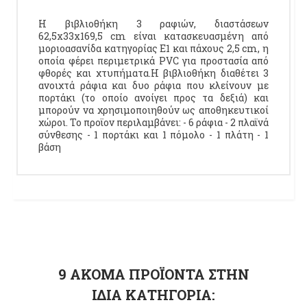
Η βιβλιοθήκη 3 ραφιών, διαστάσεων
62,5x33x169,5 cm είναι κατασκευασμένη από
μοριοασανίδα κατηγορίας Ε1 και πάχους 2,5 cm, η
οποία φέρει περιμετρικά PVC για προστασία από
φθορές και χτυπήματα.Η βιβλιοθήκη διαθέτει 3
ανοιχτά ράφια και δυο ράφια που κλείνουν με
πορτάκι (το οποίο ανοίγει προς τα δεξιά) και
μπορούν να χρησιμοποιηθούν ως αποθηκευτικοί
χώροι. Το προϊον περιλαμβάνει: - 6 ράφια - 2 πλαϊνά
σύνθεσης - 1 πορτάκι και 1 πόμολο - 1 πλάτη - 1
βάση
9 ΑΚΌΜΑ ΠΡΟΪΌΝΤΑ ΣΤΗΝ
ΊΔΙΑ ΚΑΤΗΓΟΡΊΑ: