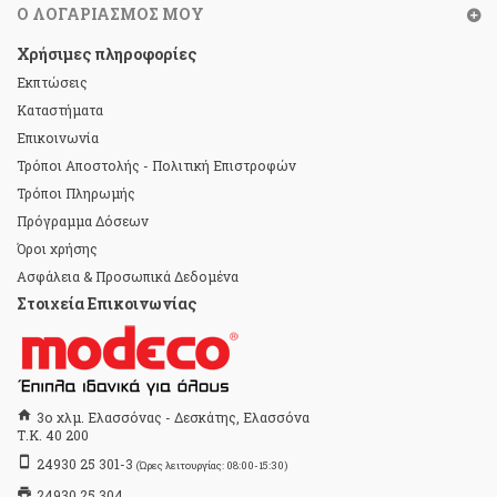
Ο ΛΟΓΑΡΙΑΣΜΌΣ ΜΟΥ
Χρήσιμες πληροφορίες
Εκπτώσεις
Καταστήματα
Επικοινωνία
Τρόποι Αποστολής - Πολιτική Επιστροφών
Τρόποι Πληρωμής
Πρόγραμμα Δόσεων
Όροι χρήσης
Ασφάλεια & Προσωπικά Δεδομένα
Στοιχεία Επικοινωνίας
home
3ο χλμ. Ελασσόνας - Δεσκάτης, Ελασσόνα
Τ.Κ. 40 200
stay_primary_portrait
24930 25 301-3
(Ώρες λειτουργίας: 08:00-15:30)
print
24930 25 304