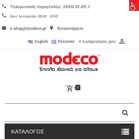
phone
Τηλεφωνικές παραγγελίες: 24930 25 301-3
phone
Ώρες λειτουργίας (08:00 - 15:30)
email
e-shop@modeco.gr
place
Καταστήματα
perm_identity
Ο λογαριασμός μου
English
Ελληνικά
add_shopping_cart
0
ΚΑΤΑΛΟΓΟΣ