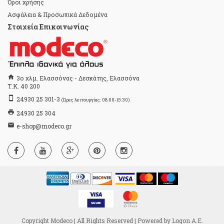
Όροι χρήσης
Ασφάλεια & Προσωπικά Δεδομένα
Στοιχεία Επικοινωνίας
home
3ο χλμ. Ελασσόνας - Δεσκάτης, Ελασσόνα
Τ.Κ. 40 200
stay_primary_portrait
24930 25 301-3
(Ώρες λειτουργίας: 08:00-15:30)
print
24930 25 304
email
e-shop@modeco.gr
Copyright Modeco | All Rights Reserved | Powered by
Logon Α.Ε.