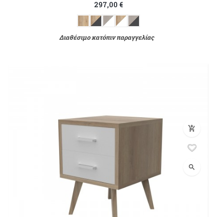
297,00 €
Διαθέσιμο κατόπιν παραγγελίας
add_shopping_cart
search