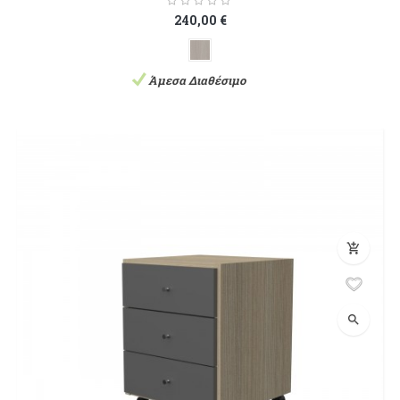
240,00 €
Άμεσα Διαθέσιμο
add_shopping_cart
search