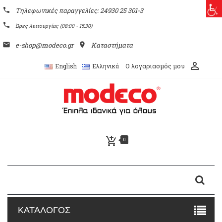
phone
Τηλεφωνικές παραγγελίες: 24930 25 301-3
phone
Ώρες λειτουργίας (08:00 - 15:30)
email
e-shop@modeco.gr
place
Καταστήματα
perm_identity
Ο λογαριασμός μου
English
Ελληνικά
add_shopping_cart
0
ΚΑΤΑΛΟΓΟΣ