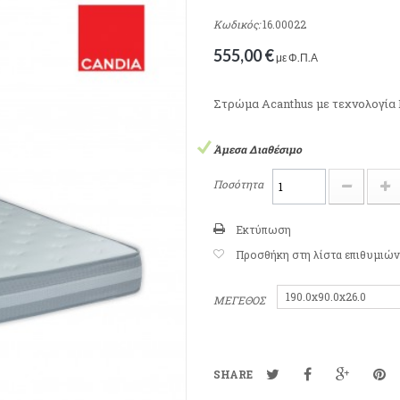
Κωδικός:
16.00022
555,00 €
με Φ.Π.Α
Στρώμα Acanthus με τεχνολογία 
Άμεσα Διαθέσιμο
Ποσότητα
Εκτύπωση
Προσθήκη στη λίστα επιθυμιών
190.0x90.0x26.0
ΜΕΓΕΘΟΣ
SHARE