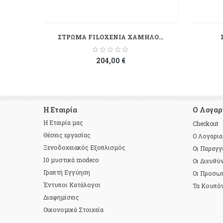
ΣΤΡΩΜΑ FILOXENIA ΧΑΜΗΛΟ...
204,00 €
Η Εταιρία
Ο Λογαρ
Η Εταιρία μας
Checkout
Θέσεις εργασίας
Ο Λογαρι
Ξενοδοχειακός Εξοπλισμός
Οι Παραγγ
10 μυστικά modeco
Οι Διευθύ
Γραπτή Εγγύηση
Οι Προσω
Έντυποι Κατάλογοι
Τα Κουπό
Διαφημίσεις
Οικονομικά Στοιχεία