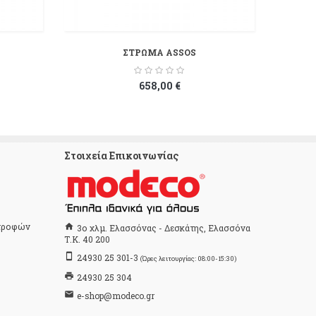
ΣΤΡΩΜΑ ASSOS
658,00 €
Στοιχεία Επικοινωνίας
στροφών
home
3ο χλμ. Ελασσόνας - Δεσκάτης, Ελασσόνα
Τ.Κ. 40 200
stay_primary_portrait
24930 25 301-3
(Ώρες λειτουργίας: 08:00-15:30)
print
24930 25 304
email
e-shop@modeco.gr