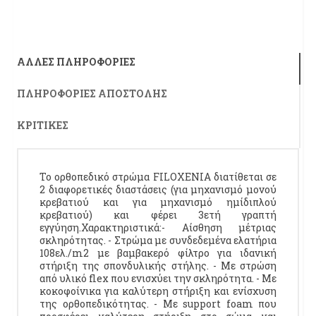
ΆΛΛΕΣ ΠΛΗΡΟΦΟΡΊΕΣ
ΠΛΗΡΟΦΟΡΊΕΣ ΑΠΟΣΤΟΛΉΣ
ΚΡΙΤΙΚΈΣ
Το ορθοπεδικό στρώμα FILOXENIA διατίθεται σε
2 διαφορετικές διαστάσεις (για μηχανισμό μονού
κρεβατιού και για μηχανισμό ημίδιπλού
κρεβατιού) και φέρει 3ετή γραπτή
εγγύηση.Χαρακτηριστικά:- Αίσθηση μέτριας
σκληρότητας. - Στρώμα με συνδεδεμένα ελατήρια
108ελ./m2 με βαμβακερό φίλτρο για ιδανική
στήριξη της σπονδυλικής στήλης. - Με στρώση
από υλικό flex που ενισχύει την σκληρότητα. - Με
κοκοφοίνικα για καλύτερη στήριξη και ενίσχυση
της ορθοπεδικότητας. - Με support foam που