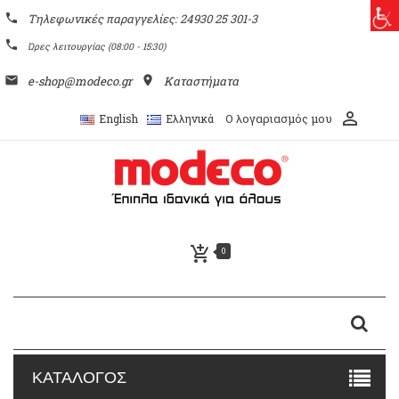
phone
Τηλεφωνικές παραγγελίες: 24930 25 301-3
phone
Ώρες λειτουργίας (08:00 - 15:30)
email
e-shop@modeco.gr
place
Καταστήματα
perm_identity
Ο λογαριασμός μου
English
Ελληνικά
add_shopping_cart
0
ΚΑΤΑΛΟΓΟΣ