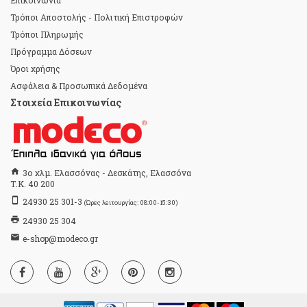
Επικοινωνία
Τρόποι Αποστολής - Πολιτική Επιστροφών
Τρόποι Πληρωμής
Πρόγραμμα Δόσεων
Όροι χρήσης
Ασφάλεια & Προσωπικά Δεδομένα
Στοιχεία Επικοινωνίας
home
3ο χλμ. Ελασσόνας - Δεσκάτης, Ελασσόνα
Τ.Κ. 40 200
stay_primary_portrait
24930 25 301-3
(Ώρες λειτουργίας: 08:00-15:30)
print
24930 25 304
email
e-shop@modeco.gr